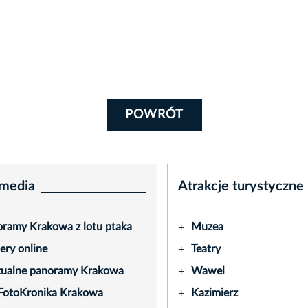
POWRÓT
media
Atrakcje turystyczne
ramy Krakowa z lotu ptaka
Muzea
+
ry online
Teatry
+
tualne panoramy Krakowa
Wawel
+
FotoKronika Krakowa
Kazimierz
+