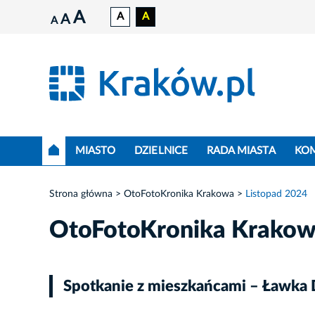
A
A
A
A
A
MIASTO
DZIELNICE
RADA MIASTA
KO
Strona główna
OtoFotoKronika Krakowa
Listopad 2024
OtoFotoKronika Krako
Spotkanie z mieszkańcami – Ławka 