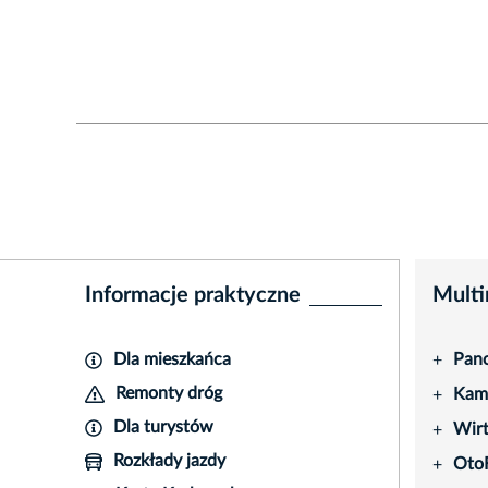
Informacje praktyczne
Multi
Dla mieszkańca
Pano
+
Remonty dróg
Kame
+
Dla turystów
Wir
+
Rozkłady jazdy
Oto
+