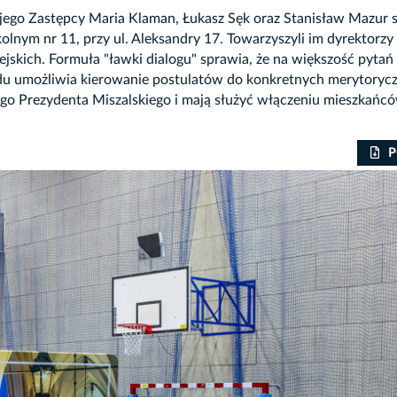
jego Zastępcy Maria Klaman, Łukasz Sęk oraz Stanisław Mazur sp
ym nr 11, przy ul. Aleksandry 17. Towarzyszyli im dyrektorzy 
skich. Formuła "ławki dialogu" sprawia, że na większość pytań
u umożliwia kierowanie postulatów do konkretnych merytoryc
zego Prezydenta Miszalskiego i mają służyć włączeniu mieszka
P