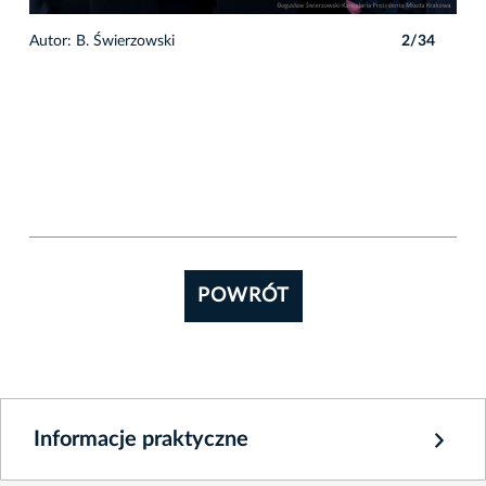
4
Autor: B. Świerzowski
2/34
Auto
POWRÓT
Informacje praktyczne