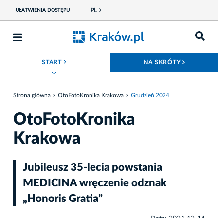
PL
UŁATWIENIA DOSTĘPU
ROZWIŃ MENU
ROZWIŃ
START
NA SKRÓTY
Strona główna
OtoFotoKronika Krakowa
Grudzień 2024
OtoFotoKronika
Krakowa
Jubileusz 35-lecia powstania
MEDICINA wręczenie odznak
„Honoris Gratia”