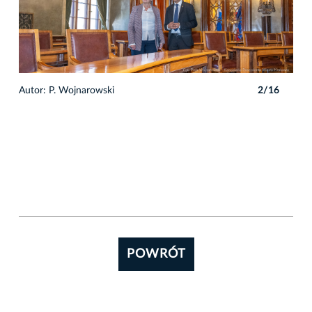
6
Autor: P. Wojnarowski
2/16
Auto
POWRÓT