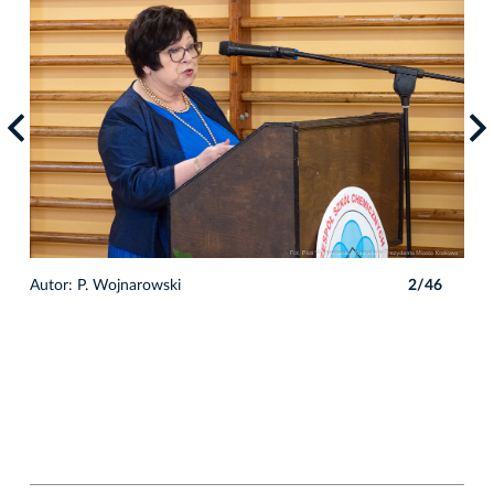
6
Autor: P. Wojnarowski
2/46
Auto