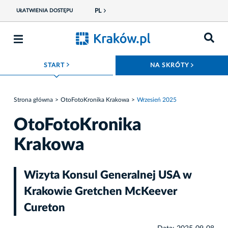
PL
UŁATWIENIA DOSTĘPU
ROZWIŃ MENU
ROZWIŃ
START
NA SKRÓTY
Strona główna
OtoFotoKronika Krakowa
Wrzesień 2025
OtoFotoKronika
Krakowa
Wizyta Konsul Generalnej USA w
Krakowie Gretchen McKeever
Cureton