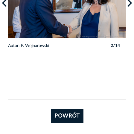
4
Autor: P. Wojnarowski
2/14
Auto
POWRÓT