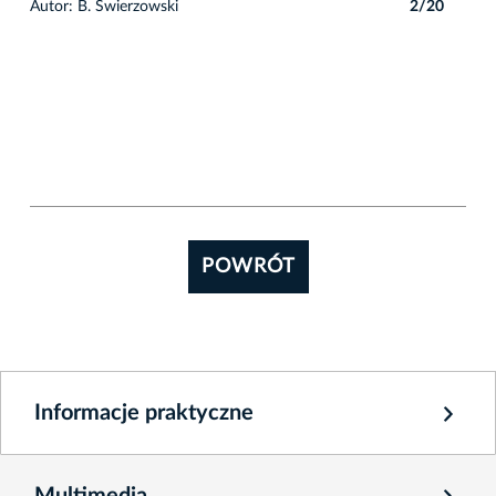
0
Autor: B. Świerzowski
2/20
Auto
POWRÓT
Informacje praktyczne
Multimedia