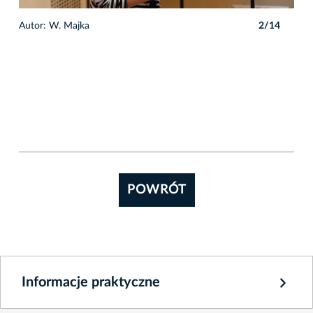
4
Autor: W. Majka
2/14
Auto
POWRÓT
Informacje praktyczne