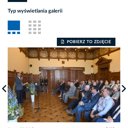
Typ wyświetlania galerii
POBIERZ TO ZDJĘCIE
Auto