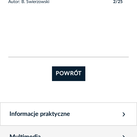
5
Autor: B. Świerzowski
2/25
Auto
POWRÓT
Informacje praktyczne
Multimedia