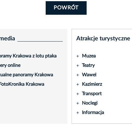
POWRÓT
media
Atrakcje turystyczne
ramy Krakowa z lotu ptaka
Muzea
+
ry online
Teatry
+
tualne panoramy Krakowa
Wawel
+
FotoKronika Krakowa
Kazimierz
+
Transport
+
Noclegi
+
Informacja
+