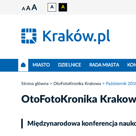
A
A
A
A
A
MIASTO
DZIELNICE
RADA MIASTA
KO
Strona główna
OtoFotoKronika Krakowa
Październik 201
OtoFotoKronika Krako
Międzynarodowa konferencja naukow