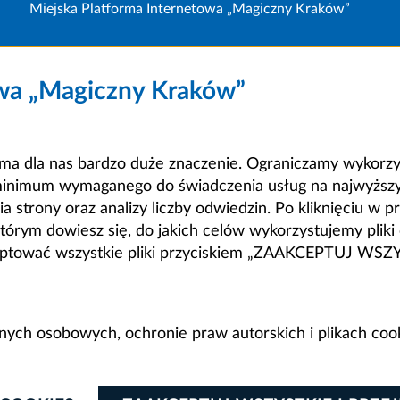
Miejska Platforma Internetowa „Magiczny Kraków”
owa „Magiczny Kraków”
a dla nas bardzo duże znaczenie. Ograniczamy wykorzyst
minimum wymaganego do świadczenia usług na najwyższym
strony oraz analizy liczby odwiedzin. Po kliknięciu w pr
m dowiesz się, do jakich celów wykorzystujemy pliki c
ceptować wszystkie pliki przyciskiem „ZAAKCEPTUJ WS
anych osobowych, ochronie praw autorskich i plikach coo