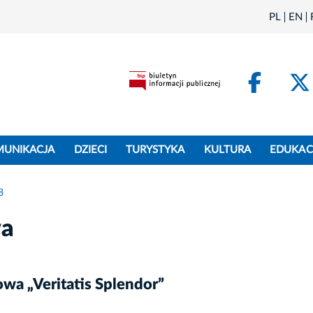
PL
EN
Face
MUNIKACJA
DZIECI
TURYSTYKA
KULTURA
EDUKAC
8
wa
a „Veritatis Splendor”