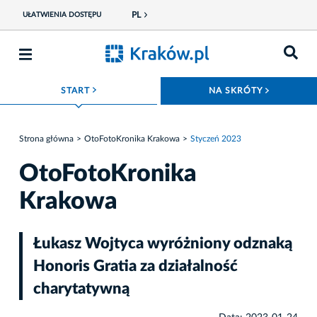
PL
UŁATWIENIA DOSTĘPU
ROZWIŃ MENU
ROZWIŃ
START
NA SKRÓTY
Strona główna
OtoFotoKronika Krakowa
Styczeń 2023
OtoFotoKronika
Krakowa
Łukasz Wojtyca wyróżniony odznaką
Honoris Gratia za działalność
charytatywną