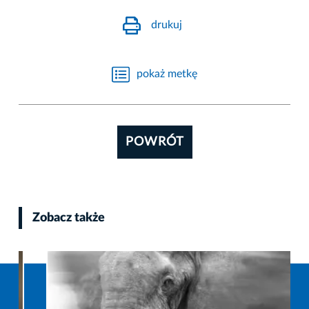
drukuj
pokaż metkę
POWRÓT
Zobacz także