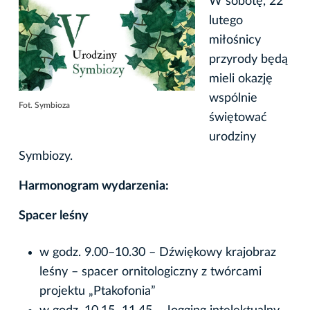
W sobotę, 22
lutego
miłośnicy
przyrody będą
mieli okazję
wspólnie
Fot. Symbioza
świętować
urodziny
Symbiozy.
Harmonogram wydarzenia:
Spacer leśny
w godz. 9.00–10.30 – Dźwiękowy krajobraz
leśny – spacer ornitologiczny z twórcami
projektu „Ptakofonia”