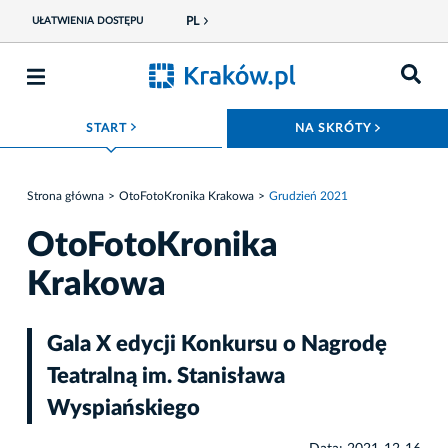
PL
UŁATWIENIA DOSTĘPU
ROZWIŃ MENU
ROZWIŃ
START
NA SKRÓTY
Strona główna
OtoFotoKronika Krakowa
Grudzień 2021
OtoFotoKronika
Krakowa
Gala X edycji Konkursu o Nagrodę
Teatralną im. Stanisława
Wyspiańskiego