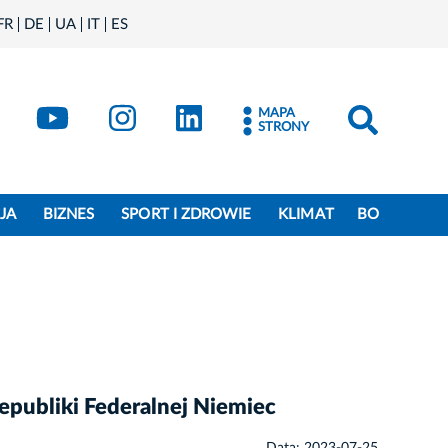
FR
DE
UA
IT
ES
book
Kraków - X
Kraków - YouTube
Kraków - Instagram
Kraków - LinkedIn
MAPA
STRONY
JA
BIZNES
SPORT I ZDROWIE
KLIMAT
BO
publiki Federalnej Niemiec
Data: 2023-07-25