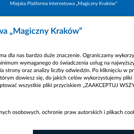
Miejska Platforma Internetowa „Magiczny Kraków”
owa „Magiczny Kraków”
a dla nas bardzo duże znaczenie. Ograniczamy wykorzyst
minimum wymaganego do świadczenia usług na najwyższym
strony oraz analizy liczby odwiedzin. Po kliknięciu w pr
m dowiesz się, do jakich celów wykorzystujemy pliki c
ceptować wszystkie pliki przyciskiem „ZAAKCEPTUJ WS
anych osobowych, ochronie praw autorskich i plikach coo