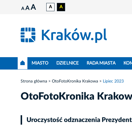
A
A
A
A
A
MIASTO
DZIELNICE
RADA MIASTA
KO
Strona główna
OtoFotoKronika Krakowa
Lipiec 2023
OtoFotoKronika Krako
Uroczystość odznaczenia Prezydent