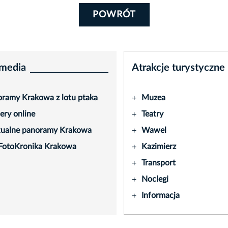
POWRÓT
media
Atrakcje turystyczne
ramy Krakowa z lotu ptaka
Muzea
+
ry online
Teatry
+
tualne panoramy Krakowa
Wawel
+
FotoKronika Krakowa
Kazimierz
+
Transport
+
Noclegi
+
Informacja
+