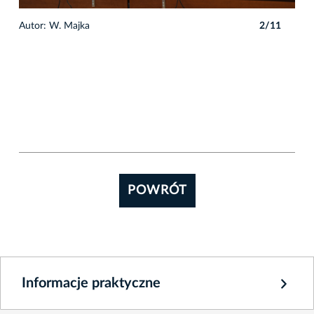
1
Autor: W. Majka
2/11
Auto
POWRÓT
Informacje praktyczne