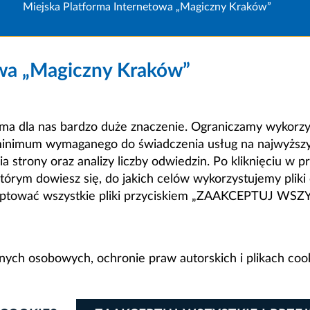
Miejska Platforma Internetowa „Magiczny Kraków”
owa „Magiczny Kraków”
a dla nas bardzo duże znaczenie. Ograniczamy wykorzyst
minimum wymaganego do świadczenia usług na najwyższym
strony oraz analizy liczby odwiedzin. Po kliknięciu w pr
m dowiesz się, do jakich celów wykorzystujemy pliki c
ceptować wszystkie pliki przyciskiem „ZAAKCEPTUJ WS
anych osobowych, ochronie praw autorskich i plikach coo