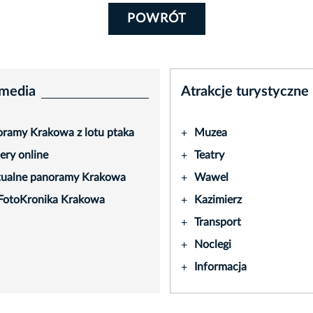
POWRÓT
media
Atrakcje turystyczne
ramy Krakowa z lotu ptaka
Muzea
+
ry online
Teatry
+
tualne panoramy Krakowa
Wawel
+
FotoKronika Krakowa
Kazimierz
+
Transport
+
Noclegi
+
Informacja
+