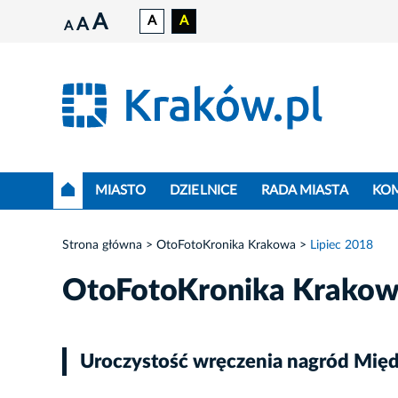
A
A
A
A
A
MIASTO
DZIELNICE
RADA MIASTA
KO
Strona główna
OtoFotoKronika Krakowa
Lipiec 2018
OtoFotoKronika Krako
Uroczystość wręczenia nagród Międ